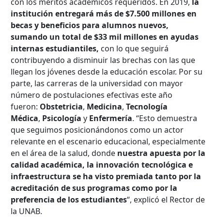
con los méritos académicos requeridos. En 2019,
la
institución entregará más de $7.500 millones en
becas y beneficios para alumnos nuevos,
sumando un total de $33 mil millones en ayudas
Palabra clave
internas estudiantiles,
con lo que seguirá
contribuyendo a disminuir las brechas con las que
llegan los jóvenes desde la educación escolar. Por su
Desde...
parte, las carreras de la universidad con mayor
número de postulaciones efectivas este año
fueron:
Obstetricia
,
Medicina
,
Tecnología
Médica
,
Psicología
y
Enfermería
. “Esto demuestra
Hasta...
que seguimos posicionándonos como un actor
relevante en el escenario educacional, especialmente
en el área de la salud, donde
nuestra apuesta por la
calidad académica, la innovación tecnológica e
infraestructura se ha visto premiada tanto por la
acreditación de sus programas como por la
preferencia de los estudiantes
“, explicó el Rector de
la UNAB.