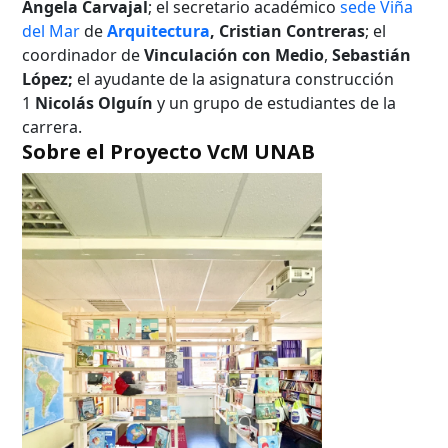
Ángela Carvajal
; el secretario académico
sede Viña
del Mar
de
Arquitectura
, Cristian Contreras
; el
coordinador de
Vinculación con Medio
,
Sebastián
López;
el ayudante de la asignatura construcción
1
Nicolás Olguín
y un grupo de estudiantes de la
carrera.
Sobre el Proyecto VcM UNAB
Búsqueda Avanzada
Carrera
Palabra clave
Desde...