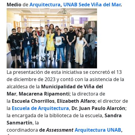
Medio
de
Arquitectura
,
UNAB Sede Viña del Mar
.
La presentación de esta iniciativa se concretó el 13
de diciembre de 2023 y contó con la asistencia de la
alcaldesa de la
Municipalidad de Viña del
Mar
,
Macarena Ripamonti
; la directora de
la
Escuela Chorrillos
,
Elizabeth Alfaro
; el director de
la
Escuela de Arquitectura
,
Dr. Juan Paulo Alarcón
;
la encargada de la biblioteca de la escuela,
Sandra
Sanmartín
, la
coordinadora
de
Assessment
Arquitectura UNAB
,