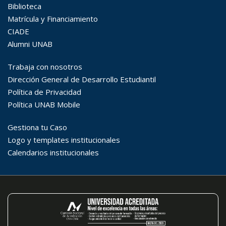
Búsqueda Avanzada
Carrera
Palabra clave
Desde...
Hasta...