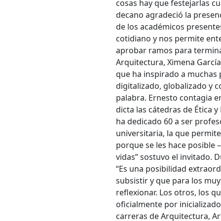
cosas hay que festejarlas cu
decano agradeció la presenc
Bús
de los académicos presentes
cotidiano y nos permite en
Carrer
aprobar ramos para terminar
Arquitectura, Ximena García
que ha inspirado a muchas 
Palabr
digitalizado, globalizado y 
palabra. Ernesto contagia e
dicta las cátedras de Ética 
ha dedicado 60 a ser profesor
Desde.
universitaria, la que permi
porque se les hace posible 
vidas” sostuvo el invitado. 
“Es una posibilidad extraor
Hasta.
subsistir y que para los muy
reflexionar. Los otros, los 
oficialmente por inicializad
carreras de Arquitectura, Art