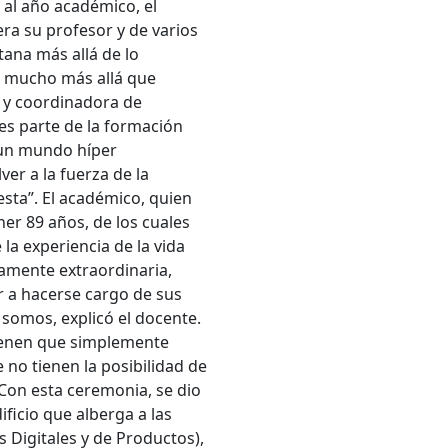
 al año académico, el
ra su profesor y de varios
ana más allá de lo
a mucho más allá que
a y coordinadora de
 es parte de la formación
 un mundo híper
er a la fuerza de la
esta”. El académico, quien
ner 89 años, de los cuales
 la experiencia de la vida
tamente extraordinaria,
r a hacerse cargo de sus
 somos, explicó el docente.
tienen que simplemente
 no tienen la posibilidad de
 Con esta ceremonia, se dio
ficio que alberga a las
s Digitales y de Productos),