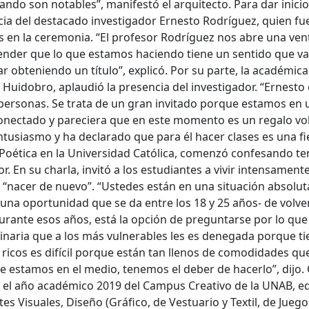
ando son notables”, manifestó el arquitecto. Para dar inicio
ia del destacado investigador Ernesto Rodríguez, quien fue
queda Avanzada
 en la ceremonia. “El profesor Rodríguez nos abre una vent
tender que lo que estamos haciendo tiene un sentido que v
a
 obteniendo un título”, explicó. Por su parte, la académic
 Huidobro, aplaudió la presencia del investigador. “Ernesto
personas. Se trata de un gran invitado porque estamos en
a clave
conectado y pareciera que en este momento es un regalo volv
ntusiasmo y ha declarado que para él hacer clases es una fi
y Poética en la Universidad Católica, comenzó confesando te
. En su charla, invitó a los estudiantes a vivir intensamente
..
te “nacer de nuevo”. “Ustedes están en una situación absolu
–una oportunidad que se da entre los 18 y 25 años- de volve
Durante esos años, está la opción de preguntarse por lo que
dinaria que a los más vulnerables les es denegada porque 
..
 ricos es difícil porque están tan llenos de comodidades que
que estamos en el medio, tenemos el deber de hacerlo”, dijo.
o el año académico 2019 del Campus Creativo de la UNAB, edi
es Visuales, Diseño (Gráfico, de Vestuario y Textil, de Juego