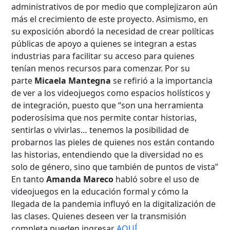
administrativos de por medio que complejizaron aún
más el crecimiento de este proyecto. Asimismo, en
Búsqueda Avanzada
su exposición abordó la necesidad de crear políticas
públicas de apoyo a quienes se integran a estas
Carrera
industrias para facilitar su acceso para quienes
tenían menos recursos para comenzar. Por su
parte
Micaela Mantegna
se refirió a la importancia
de ver a los videojuegos como espacios holísticos y
Palabra clave
de integración, puesto que “son una herramienta
poderosísima que nos permite contar historias,
sentirlas o vivirlas… tenemos la posibilidad de
Desde...
probarnos las pieles de quienes nos están contando
las historias, entendiendo que la diversidad no es
solo de género, sino que también de puntos de vista”
En tanto
Amanda Mareco
habló sobre el uso de
Hasta...
videojuegos en la educación formal y cómo la
llegada de la pandemia influyó en la digitalización de
las clases. Quienes deseen ver la transmisión
completa pueden ingresar
AQUÍ
.