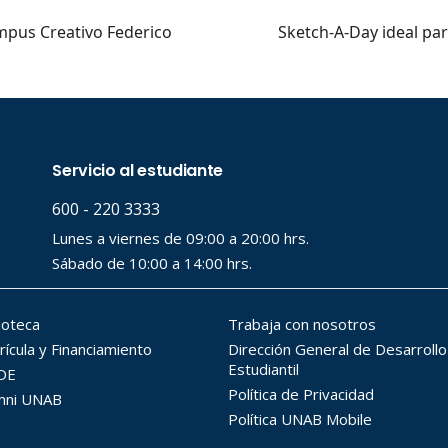
a clave
ampus Creativo Federico
Sketch-A-Day ideal pa
..
..