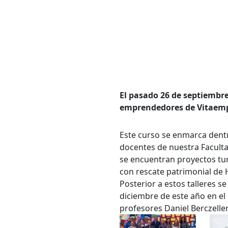
El pasado 26 de septiembre,
Bús
emprendedores de Vitaempr
Carrer
Este curso se enmarca dent
docentes de nuestra Faculta
se encuentran proyectos turí
con rescate patrimonial de 
Palabr
Posterior a estos talleres se
diciembre de este año en el
profesores Daniel Berczelle
Desde.