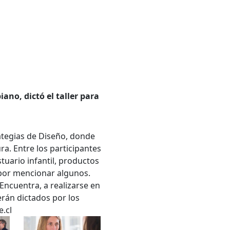
ano, dictó el taller para
.
ategias de Diseño, donde
a. Entre los participantes
tuario infantil, productos
 por mencionar algunos.
 Encuentra, a realizarse en
erán dictados por los
.cl