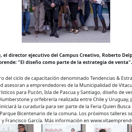
 el director ejecutivo del Campus Creativo, Roberto Delpi
queda Avanzada
ende: "El diseño como parte de la estrategia de venta"
a
ro del ciclo de capacitación denominado Tendencias & Estr
d asesoran a emprendedores de la Municipalidad de Vitacur
sticos para Pucón, Isla de Pascua y Santiago, diseño de ves
Humberstone y orfebrería realizada entre Chile y Uruguay,
a clave
 iniciará la curaduría para ser parte de la Feria Quien Busca
 Parque Bicentenario de la comuna. Los próximos talleres s
r y Francisco García. Más información en www.vitaemprende
..