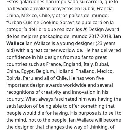
Estos galardones han impulsado su carrera, que lo
ha llevado a realizar proyectos en Dubái, Francia,
China, México, Chile, y otros países del mundo.
Búsqueda Avanzada
“Urban Cuisine Cooking Spray” se publicará en la
categoría del libro que realizan los
A'
Design Award
Carrera
de los mejores packaging del mundo 2017-2018.
Ian
Wallace
Ian Wallace is a young designer (23 years
old) with a great career worldwide. He has delivered
confidence in his designs from so far to great
Palabra clave
countries such as France, England, Italy, Dubai,
China, Egypt, Belgium, Holland, Thailand, Mexico,
Bolivia, Peru and all of Chile. He has won five
important design awards worldwide and several
Desde...
recognitions of creativity and innovation in his
country. What always fascinated him was having the
satisfaction of being able to offer something that
Hasta...
people would die for having. His purpose is to sell to
the mind, not to the people. Ian Wallace will become
the designer that changes the way of thinking, of