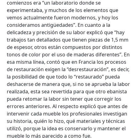
comienzos era “un laboratorio donde se
experimentaba, y muchos de los elementos que
vemos actualmente fueron modernos, y hoy los
consideramos antigüedades”. En cuanto a la
delicadeza y precisión de su labor explicó que “hay
Búsqueda Avanzada
trabajos tan detallados que tienen piezas de 1,5 mm
de espesor, otros están compuestos por distintos
Carrera
tonos de color por el uso de maderas diferentes”. En
esa misma línea, contó que en Francia los procesos
de restauración exigen la “desrestauración”, es decir,
la posibilidad de que todo lo “restaurado” pueda
Palabra clave
deshacerse de manera que, si no se aprueba la labor
realizada, esta sea revertida para que otro ebanista
pueda retomar la labor sin tener que corregir los
errores anteriores. Al respecto explicó que antes de
Desde...
intervenir cada mueble los profesionales investigan
su historia, quién lo hizo, qué materiales y técnicas
utilizó, porque la idea es conservarlo y mantener el
Hasta...
mueble lo más parecido a como fue.