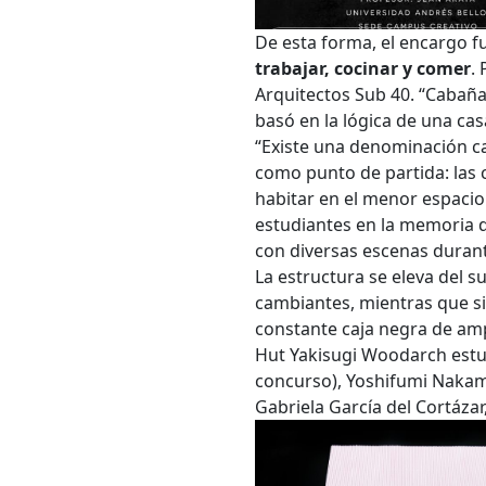
Carrer
De esta forma, el encargo 
trabajar, cocinar y comer
.
Arquitectos Sub 40. “Cabañ
Palabr
basó en la lógica de una cas
“Existe una denominación c
como punto de partida: las 
habitar en el menor espacio
Desde.
estudiantes en la memoria d
con diversas escenas durante
La estructura se eleva del s
Hasta.
cambiantes, mientras que si
constante caja negra de amp
Hut Yakisugi Woodarch estuv
concurso), Yoshifumi Nakam
Gabriela García del Cortázar