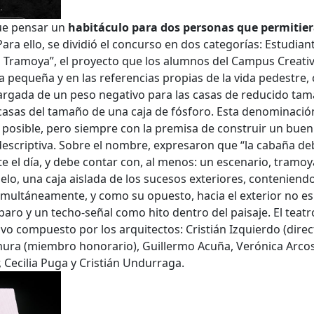
a
fue pensar un
habitáculo para dos personas que permitier
 Para ello, se dividió el concurso en dos categorías: Estudia
a Tramoya”, el proyecto que los alumnos del Campus Creat
a clave
a pequeña y en las referencias propias de la vida pedestre, c
argada de un peso negativo para las casas de reducido tam
casas del tamaño de una caja de fósforo. Esta denominació
 posible, pero siempre con la premisa de construir un buen 
..
escriptiva. Sobre el nombre, expresaron que “la cabaña de
 el día, y debe contar con, al menos: un escenario, tramoya 
uelo, una caja aislada de los sucesos exteriores, conteniendo
..
multáneamente, y como su opuesto, hacia el exterior no es
aro y un techo-señal como hito dentro del paisaje. El teatr
o compuesto por los arquitectos: Cristián Izquierdo (direc
ura (miembro honorario), Guillermo Acuña, Verónica Arcos
, Cecilia Puga y Cristián Undurraga.