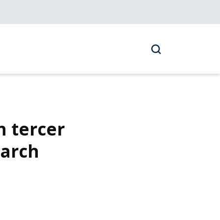
n tercer
darch