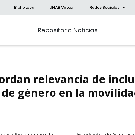
Biblioteca
UNAB Virtual
Redes Sociales
Repositorio Noticias
ordan relevancia de inclu
 de género en la movilid
queda Avanzada
a
a clave
anzó el último número de…
Estudiantes de Arquitect