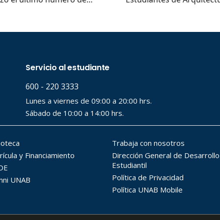
..
..