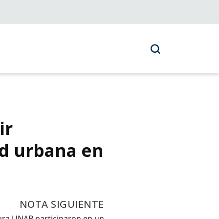
ir
ad urbana en
NOTA SIGUIENTE
ura UNAB participaron en un