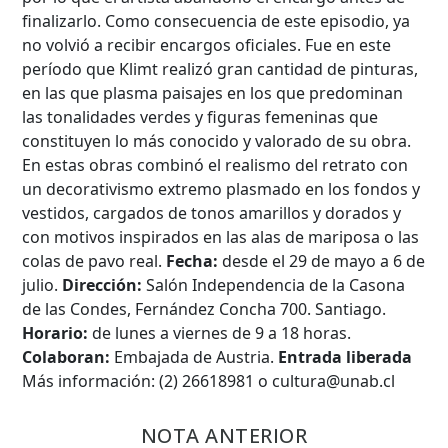
Búsqueda Avanzada
finalizarlo. Como consecuencia de este episodio, ya
no volvió a recibir encargos oficiales. Fue en este
Carrera
período que Klimt realizó gran cantidad de pinturas,
en las que plasma paisajes en los que predominan
las tonalidades verdes y figuras femeninas que
constituyen lo más conocido y valorado de su obra.
Palabra clave
En estas obras combinó el realismo del retrato con
un decorativismo extremo plasmado en los fondos y
vestidos, cargados de tonos amarillos y dorados y
con motivos inspirados en las alas de mariposa o las
Desde...
colas de pavo real.
Fecha:
desde el 29 de mayo a 6 de
julio.
Dirección:
Salón Independencia de la Casona
de las Condes, Fernández Concha 700. Santiago.
Hasta...
Horario:
de lunes a viernes de 9 a 18 horas.
Colaboran:
Embajada de Austria.
Entrada liberada
Más información: (2) 26618981 o cultura@unab.cl
NOTA ANTERIOR