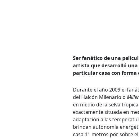
Ser fanático de una pelícu
Bús
artista que desarrolló una
particular casa con forma 
Carrer
Durante el año 2009 el fanát
del Halcón Milenario o
Mille
en medio de la selva tropica
Palabr
exactamente situada en med
adaptación a las temperatur
brindan autonomía energétic
Desde.
casa 11 metros por sobre el