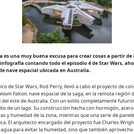
la es una muy buena excusa para crear cosas a partir de e
queda Avanzada
 infografía contando todo el episodio 4 de Star Wars, aho
de nave espacial ubicada en Australia.
a
ico de Star Wars, Rod Perry, llevó a cabo el proyecto de con
nnium Falcon
, nave espacial de la saga, en la remota región
l del este de Australia. Con un estilo completamente futuris
a clave
io de un lago. Su construcción hecha con hormigón, acero
as y humedad de la zona, mientras que una serie de paneles
a. El arquitecto encargado del proyecto fue Charles Wright
..
 agua para evitar la humedad, sino que también aprovecho e