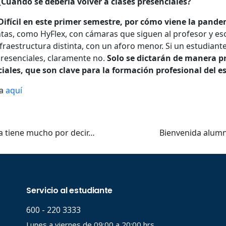
¿Cuándo se debería volver a clases presenciales?
Difícil en este primer semestre, por cómo viene la pand
..
ntas, como HyFlex, con cámaras que siguen al profesor y eso
fraestructura distinta, con un aforo menor. Si un estudiant
presenciales, claramente no.
Solo se dictarán de manera p
ciales, que son clave para la formación profesional del e
ta
aquí
la tiene mucho por decir…
Bienvenida alum