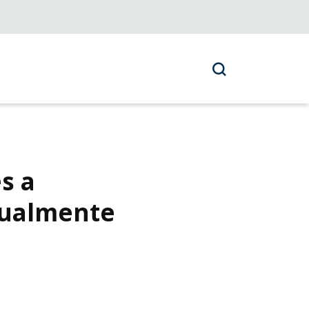
s a
igualmente