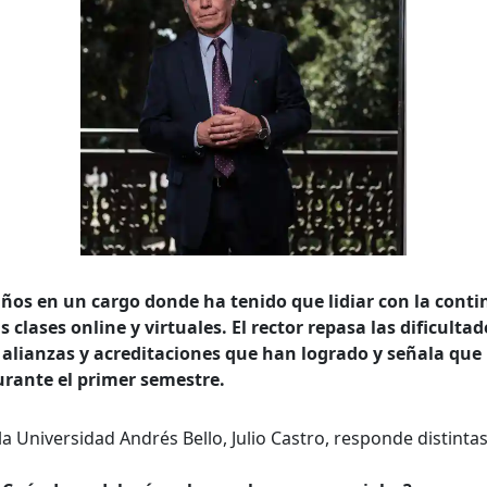
queda Avanzada
a
años en un cargo donde ha tenido que lidiar con la conti
s clases online y virtuales. El rector repasa las dificult
s alianzas y acreditaciones que han logrado y señala que 
a clave
urante el primer semestre.
e la Universidad Andrés Bello, Julio Castro, responde distint
..