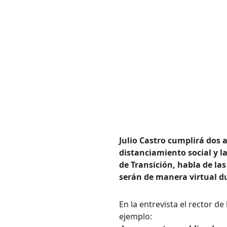
Bús
Carrer
Julio Castro cumplirá dos 
distanciamiento social y la
de Transición, habla de la
Palabr
serán de manera virtual d
En la entrevista el rector d
Desde.
ejemplo: