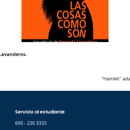
a
a clave
Lavanderos.
..
"Hamlet" ad
..