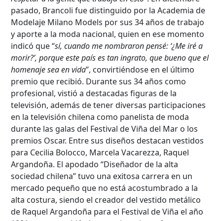
pasado, Brancoli fue distinguido por la Academia de
Modelaje Milano Models por sus 34 años de trabajo
Búsqueda Avanzada
y aporte a la moda nacional, quien en ese momento
indicó que “
sí, cuando me nombraron pensé: ‘¿Me iré a
Carrera
morir?’, porque este país es tan ingrato, que bueno que el
homenaje sea en vida
”, convirtiéndose en el último
premio que recibió. Durante sus 34 años como
Palabra clave
profesional, vistió a destacadas figuras de la
televisión, además de tener diversas participaciones
en la televisión chilena como panelista de moda
durante las galas del Festival de Viña del Mar o los
Desde...
premios Oscar. Entre sus diseños destacan vestidos
para Cecilia Bolocco, Marcela Vacarezza, Raquel
Argandoña. El apodado “Diseñador de la alta
sociedad chilena” tuvo una exitosa carrera en un
Hasta...
mercado pequeño que no está acostumbrado a la
alta costura, siendo el creador del vestido metálico
de Raquel Argandoña para el Festival de Viña el año