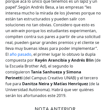
porque acá lo único que tenemos es un lápiz y un
Desde...
papel”.Según Andrés Besa, a las empresas “les
interesa mucho la mirada de los jóvenes porque no
están tan estructurados y pueden salir con
Hasta...
soluciones no tan obvias. Considero que esto es
un
win-win
porque los estudiantes experimentan,
compiten contra sus pares a partir de una solicitud
real, pueden ganar grandes premios y el cliente se
lleva muy buenas ideas para poder implementar”.
El
año pasado
, el primer lugar lo obtuvo la dupla
compuesta por
Rayén Arancibia y Andrés Blin
(de
la Escuela Brother Ad), el segundo lo
consiguieron
Tania Sanhueza y Simona
Perinetti
(del Campus Creativo UNAB) y el tercero
fue para
Danitza Neira y Matías Henríquez
(de la
Universidad Autónoma). Habrá que ver quiénes
serán los afortunados este 2019.
NOTA ANTERIOR