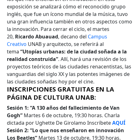
exposición se analizará cómo el reconocido grupo
inglés, que fue un ícono mundial de la música, tuvo
una gran influencia también en otros aspectos como
la innovación. Para cerrar el ciclo, el martes
20,
Ricardo Abuauad
, decano del
Campus
Búsqueda Avanzada
Creativo
UNAB y arquitecto, se referirá al
tema
“Utopías urbanas: de la ciudad soñada a la
Carrera
realidad construida”
. Allí, hará una revisión de los
proyectos teóricos de las ciudades renacentistas, las
vanguardias del siglo XX y las potentes imágenes de
las ciudades soñadas hoy por el cine.
Palabra clave
INSCRIPCIONES GRATUITAS EN LA
PÁGINA DE CULTURA UNAB:
Sesión 1: “A 130 años del fallecimiento de Van
Desde...
Gogh”
Martes 6 de octubre, 19:30 horas. Charla
dictada por Ughette De Girolamo Inscríbete
AQUÍ
Sesión 2: “Lo que nos enseñaron en innovación
Los Beatles”
Martes 13 de octubre, 19:30 horas.