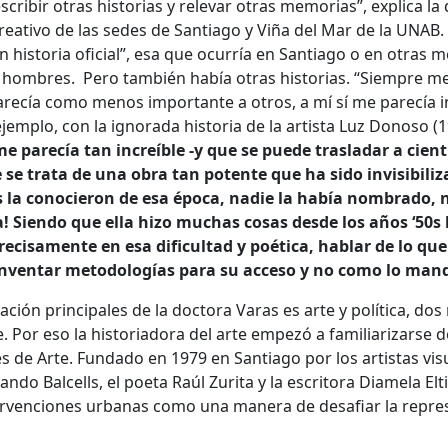
cribir otras historias y relevar otras memorias”, explica la
eativo de las sedes de Santiago y Viña del Mar de la UNAB. 
an historia oficial”, esa que ocurría en Santiago o en otras 
or hombres. Pero también había otras historias. “Siempre me
parecía como menos importante a otros, a mí sí me parecía i
emplo, con la ignorada historia de la artista Luz Donoso (
 parecía tan increíble -y que se puede trasladar a cient
e se trata de una obra tan potente que ha sido invisibiliz
os la conocieron de esa época, nadie la había nombrado,
a! Siendo que ella hizo muchas cosas desde los años ‘50s 
ecisamente en esa dificultad y poética, hablar de lo qu
inventar metodologías para su acceso y no como lo mand
gación principales de la doctora Varas es arte y política, d
. Por eso la historiadora del arte empezó a familiarizarse 
 de Arte. Fundado en 1979 en Santiago por los artistas visua
ndo Balcells, el poeta Raúl Zurita y la escritora Diamela Elti
ervenciones urbanas como una manera de desafiar la repres