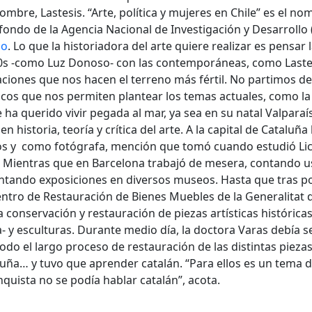
ombre, Lastesis. “Arte, política y mujeres en Chile” es el no
ondo de la Agencia Nacional de Investigación y Desarrollo
do
. Lo que la historiadora del arte quiere realizar es pensar 
 ‘80s -como Luz Donoso- con las contemporáneas, como Laste
aciones que nos hacen el terreno más fértil. No partimos 
icos que nos permiten plantear los temas actuales, como la
 ha querido vivir pegada al mar, ya sea en su natal Valpara
n historia, teoría y crítica del arte. A la capital de Catalu
os y como fotógrafa, mención que tomó cuando estudió Lice
. Mientras que en Barcelona trabajó de mesera, contando u
tando exposiciones en diversos museos. Hasta que tras po
ntro de Restauración de Bienes Muebles de la Generalitat 
 conservación y restauración de piezas artísticas históricas
 y esculturas. Durante medio día, la doctora Varas debía se
do el largo proceso de restauración de las distintas piezas. 
luña… y tuvo que aprender catalán. “Para ellos es un tema d
nquista no se podía hablar catalán”, acota.