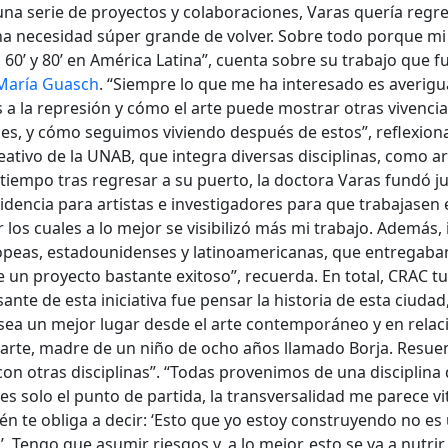
una serie de proyectos y colaboraciones, Varas quería regre
a necesidad súper grande de volver. Sobre todo porque mi 
s 60’ y 80’ en América Latina”, cuenta sobre su trabajo que f
María Guasch
. “Siempre lo que me ha interesado es averigu
s a la represión y cómo el arte puede mostrar otras vivencia
les, y cómo seguimos viviendo después de estos”, reflexiona
tivo de la UNAB, que integra diversas disciplinas, como ar
 tiempo tras regresar a su puerto, la doctora Varas fundó 
idencia para artistas e investigadores para que trabajasen e
 los cuales a lo mejor se visibilizó más mi trabajo. Además
ropeas, estadounidenses y latinoamericanas, que entregab
e un proyecto bastante exitoso”, recuerda. En total, CRAC 
sante de esta iniciativa fue pensar la historia de esta ciuda
a un mejor lugar desde el arte contemporáneo y en relació
 arte, madre de un niño de ocho años llamado Borja. Resuen
con otras disciplinas”. “Todas provenimos de una disciplina
s solo el punto de partida, la transversalidad me parece vi
 te obliga a decir: ‘Esto que yo estoy construyendo no es 
. Tengo que asumir riesgos y, a lo mejor, esto se va a nutri