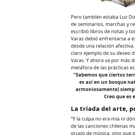
Palabr
Pero también estaba Luz Do
de seminarios, marchas y re
escribió libros de notas y 
Varas debió enfrentarse a e
Desde.
desde una relación afectiva.
claro ejemplo de su deseo de
Varas. Y ahora va por más d
Hasta.
metáfora de las prácticas e
“Sabemos que ciertos terr
es así en un bosque na
armoniosamente) siempre 
Creo que es e
La tríada del arte, p
“Y la culpa no era mía ni dó
de las canciones chilenas m
grupo de música, sino que po