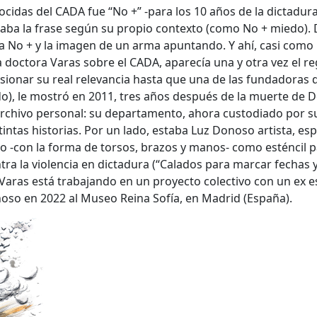
cidas del CADA fue “No +” -para los 10 años de la dictadur
taba la frase según su propio contexto (como No + miedo).
 No + y la imagen de un arma apuntando. Y ahí, casi como
 doctora Varas sobre el CADA, aparecía una y otra vez el reg
onar su real relevancia hasta que una de las fundadoras d
sado), le mostró en 2011, tres años después de la muerte de
rchivo personal: su departamento, ahora custodiado por su
intas historias. Por un lado, estaba Luz Donoso artista, es
o -con la forma de torsos, brazos y manos- como esténcil p
ntra la violencia en dictadura (“Calados para marcar fechas
 Varas está trabajando en un proyecto colectivo con un ex e
oso en 2022 al Museo Reina Sofía, en Madrid (España).
queda Avanzada
a