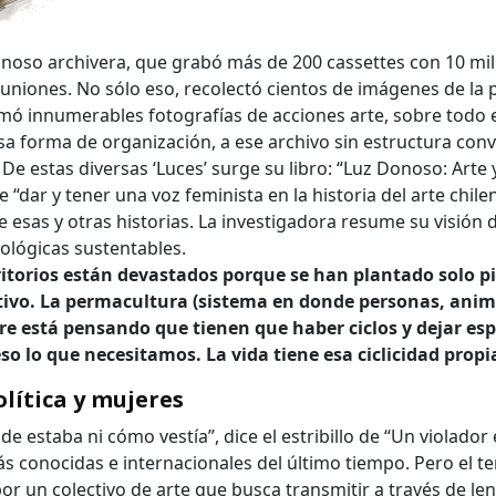
a clave
noso archivera, que grabó más de 200 cassettes con 10 mi
uniones. No sólo eso, recolectó cientos de imágenes de la 
tomó innumerables fotografías de acciones arte, sobre todo 
sa forma de organización, a ese archivo sin estructura conv
..
 De estas diversas ‘Luces’ surge su libro: “Luz Donoso: Arte
 “dar y tener una voz feminista en la historia del arte chile
e esas y otras historias. La investigadora resume su visión
..
cológicas sustentables.
itorios están devastados porque se han plantado solo pi
tivo. La permacultura (sistema en donde personas, anim
está pensando que tienen que haber ciclos y dejar espa
so lo que necesitamos. La vida tiene esa ciclicidad prop
olítica y mujeres
nde estaba ni cómo vestía”, dice el estribillo de “Un violado
ás conocidas e internacionales del último tiempo. Pero el 
r un colectivo de arte que busca transmitir a través de len