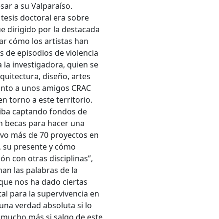
sar a su Valparaíso.
tesis doctoral era sobre
ue dirigido por la destacada
ar cómo los artistas han
s de episodios de violencia
 la investigadora, quien se
quitectura, diseño, artes
junto a unos amigos CRAC
n torno a este territorio.
, iba captando fondos de
an becas para hacer una
tuvo más de 70 proyectos en
d, su presente y cómo
n con otras disciplinas”,
an las palabras de la
 que nos ha dado ciertas
tal para la supervivencia en
una verdad absoluta si lo
r mucho más si salgo de este