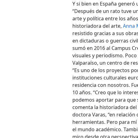
Y si bien en España generó 
“Después de un rato tuve un
arte y política entre los año
historiadora del arte,
Anna 
resistido gracias a sus obra
en dictaduras o guerras civi
sumó en 2016 al Campus Crea
visuales y periodismo. Poco
Valparaíso, un centro de res
“Es uno de los proyectos por
instituciones culturales eu
residencia con nosotros. Fu
10 años. “Creo que lo intere
podemos aportar para que se
comenta la historiadora del
doctora Varas, “en relación 
herramientas. Pero para mí e
el mundo académico. También
miro desde otra perspectiva’