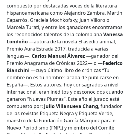
compuesto por destacadas voces de la literatura
hispanoamericana como Alejandro Zambra, Martín
Caparrós, Graciela Mochkofsky, Juan Villoro o
Marcela Turati, y entre los ganadores encontramos
los reconocidos talentos de la colombiana
Vanessa
Londoño
—autora de la novela El asedio animal,
Premio Aura Estrada 2017, traducida a varias
lenguas—,
Carlos Manuel Álvarez
—ganador del
Premio Anagrama de Crónicas 2022— o —
Federico
Bianchini
—cuyo último libro de crónicas “Tu
nombre no es tu nombre” acaba de publicarse en
Búsqueda Avanzada
España—. Estos autores, hoy consagrados a nivel
internacional, eran inéditos y desconocidos cuando
Carrera
ganaron “Nuevas Plumas”. Este año el jurado está
compuesto por:
Julio Villanueva Chang
, fundador
de las revistas Etiqueta Negra y Etiqueta Verde,
maestro de la Fundación García Márquez para el
Palabra clave
Nuevo Periodismo (FNPI) y miembro del Comité