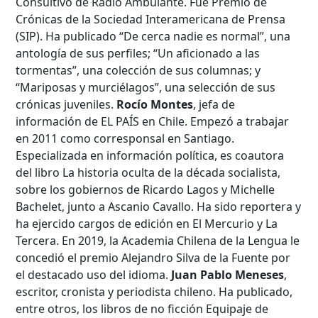
Consultivo de Radio Ambulante. Fue Premio de
Crónicas de la Sociedad Interamericana de Prensa
Desde...
(SIP). Ha publicado “De cerca nadie es normal”, una
antología de sus perfiles; “Un aficionado a las
tormentas”, una colección de sus columnas; y
“Mariposas y murciélagos”, una selección de sus
Hasta...
crónicas juveniles.
Rocío Montes
, jefa de
información de EL PAÍS en Chile. Empezó a trabajar
en 2011 como corresponsal en Santiago.
Especializada en información política, es coautora
del libro La historia oculta de la década socialista,
sobre los gobiernos de Ricardo Lagos y Michelle
Bachelet, junto a Ascanio Cavallo. Ha sido reportera y
ha ejercido cargos de edición en El Mercurio y La
Tercera. En 2019, la Academia Chilena de la Lengua le
concedió el premio Alejandro Silva de la Fuente por
el destacado uso del idioma.
Juan Pablo Meneses
,
escritor, cronista y periodista chileno. Ha publicado,
entre otros, los libros de no ficción Equipaje de