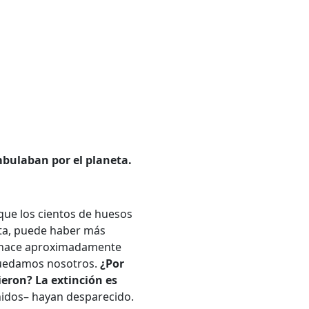
bulaban por el planeta.
 que los cientos de huesos
ta, puede haber más
ó hace aproximadamente
 quedamos nosotros.
¿Por
ieron?
La extinción es
idos– hayan desparecido.