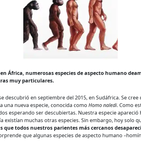
queda Avanzada
a
 en África, numerosas especies de aspecto humano deam
tras muy particulares.
a clave
 se descubrió en septiembre del 2015, en Sudáfrica. Se cree
 a una nueva especie, conocida como
Homo naledi
. Como es
idos esperando ser descubiertas. Nuestra especie apareci
ía existían muchas otras especies. Sin embargo, hoy solo
..
s que todos nuestros parientes más cercanos desaparec
sorprende que algunas especies de aspecto humano –homín