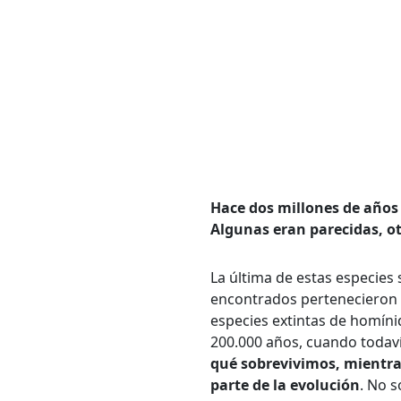
Bús
Carrer
Hace dos millones de años
Algunas eran parecidas, o
Palabr
La última de estas especies
encontrados pertenecieron
especies extintas de homín
200.000 años, cuando todav
Desde.
qué sobrevivimos, mientra
parte de la evolución
. No 