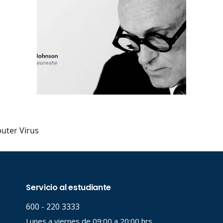
a
a clave
..
uter Virus
..