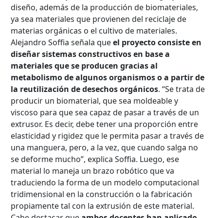
diseño, además de la producción de biomateriales,
ya sea materiales que provienen del reciclaje de
materias orgánicas o el cultivo de materiales.
Alejandro Soffia señala que
el proyecto consiste en
diseñar sistemas constructivos en base a
materiales que se producen gracias al
metabolismo de algunos organismos o a partir de
la reutilización de desechos orgánicos
. “Se trata de
producir un biomaterial, que sea moldeable y
viscoso para que sea capaz de pasar a través de un
extrusor. Es decir, debe tener una proporción entre
elasticidad y rigidez que le permita pasar a través de
una manguera, pero, a la vez, que cuando salga no
se deforme mucho”, explica Soffia. Luego, ese
material lo maneja un brazo robótico que va
traduciendo la forma de un modelo computacional
tridimensional en la construcción o la fabricación
Búsqueda Avanzada
propiamente tal con la extrusión de este material.
Carrera
Cabe destacar que
ambos docentes han aplicado