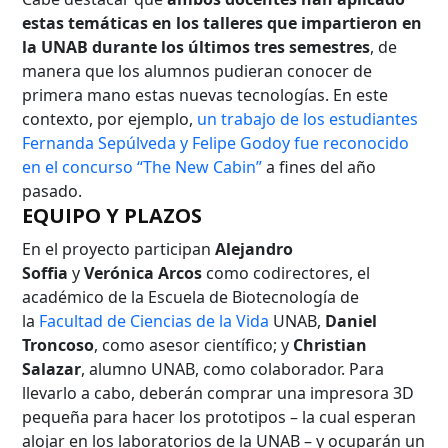
estas temáticas en los talleres que impartieron en
la UNAB durante los últimos tres semestres
, de
manera que los alumnos pudieran conocer de
Palabra clave
primera mano estas nuevas tecnologías. En este
contexto, por ejemplo,
un trabajo de los estudiantes
Fernanda Sepúlveda y Felipe Godoy fue reconocido
en el concurso “The New Cabin”
a fines del año
Desde...
pasado.
EQUIPO Y PLAZOS
En el proyecto participan
Alejandro
Hasta...
Soffia
y
Verónica Arcos
como codirectores, el
académico de la Escuela de Biotecnología de
la
Facultad de Ciencias de la Vida
UNAB,
Daniel
Troncoso
, como asesor científico; y
Christian
Salazar
, alumno UNAB, como colaborador. Para
llevarlo a cabo, deberán comprar una impresora 3D
pequeña para hacer los prototipos – la cual esperan
alojar en los laboratorios de la UNAB – y ocuparán un