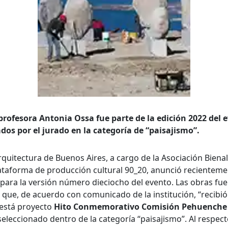
queda Avanzada
 profesora Antonia Ossa fue parte de la edición 2022 del 
a
dos por el jurado en la categoría de “paisajismo”.
rquitectura de Buenos Aires, a cargo de la Asociación Bienal
ataforma de producción cultural 90_20, anunció recienteme
a clave
 para la versión número dieciocho del evento. Las obras fue
 que, de acuerdo con comunicado de la institución, “recibi
 está proyecto
Hito Conmemorativo Comisión Pehuenche
..
 seleccionado dentro de la categoría “paisajismo”. Al respe