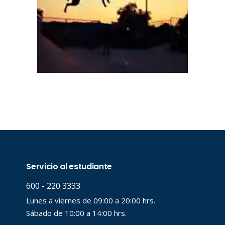
a clave
..
..