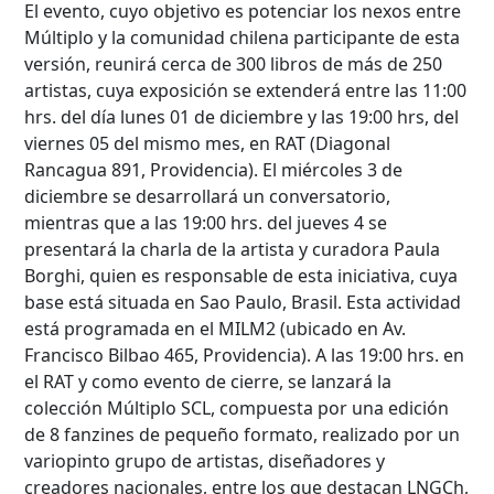
El evento, cuyo objetivo es potenciar los nexos entre
Múltiplo y la comunidad chilena participante de esta
versión, reunirá cerca de 300 libros de más de 250
artistas, cuya exposición se extenderá entre las 11:00
hrs. del día lunes 01 de diciembre y las 19:00 hrs, del
viernes 05 del mismo mes, en RAT (Diagonal
Rancagua 891, Providencia). El miércoles 3 de
diciembre se desarrollará un conversatorio,
mientras que a las 19:00 hrs. del jueves 4 se
presentará la charla de la artista y curadora Paula
Borghi, quien es responsable de esta iniciativa, cuya
base está situada en Sao Paulo, Brasil. Esta actividad
está programada en el MILM2 (ubicado en Av.
Francisco Bilbao 465, Providencia). A las 19:00 hrs. en
Búsqueda Avanzada
el RAT y como evento de cierre, se lanzará la
colección Múltiplo SCL, compuesta por una edición
Carrera
de 8 fanzines de pequeño formato, realizado por un
variopinto grupo de artistas, diseñadores y
creadores nacionales, entre los que destacan LNGCh,