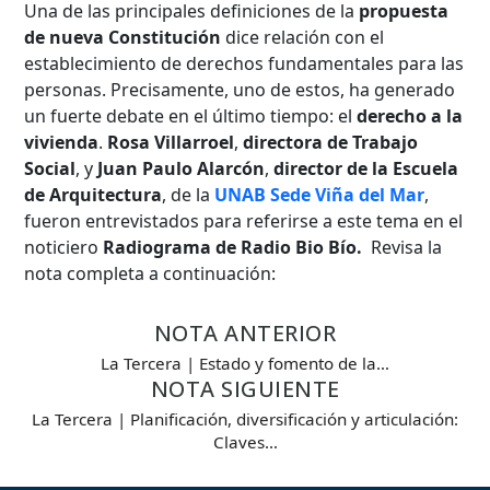
Una de las principales definiciones de la
propuesta
de nueva Constitución
dice relación con el
establecimiento de derechos fundamentales para las
personas. Precisamente, uno de estos, ha generado
un fuerte debate en el último tiempo: el
derecho a la
vivienda
.
Rosa Villarroel
,
directora de Trabajo
Social
, y
Juan Paulo Alarcón
,
director de la Escuela
Búsqueda Avanzada
de Arquitectura
, de la
UNAB Sede Viña del Mar
,
fueron entrevistados para referirse a este tema en el
Carrera
noticiero
Radiograma de Radio Bio Bío.
Revisa la
nota completa a continuación:
NOTA ANTERIOR
Palabra clave
La Tercera | Estado y fomento de la…
NOTA SIGUIENTE
La Tercera | Planificación, diversificación y articulación:
Desde...
Claves…