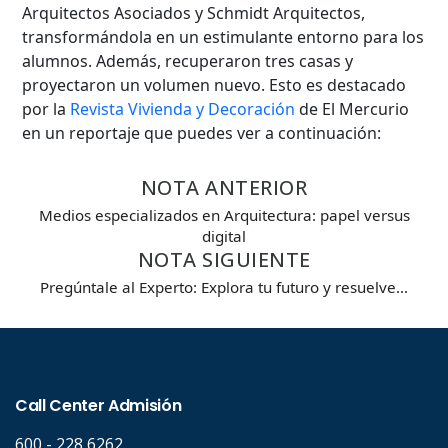
Arquitectos Asociados y Schmidt Arquitectos,
transformándola en un estimulante entorno para los
alumnos. Además, recuperaron tres casas y
proyectaron un volumen nuevo. Esto es destacado
Búsqueda Avanzada
por la
Revista Vivienda y Decoración
de El Mercurio
en un reportaje que puedes ver a continuación:
Carrera
NOTA ANTERIOR
Medios especializados en Arquitectura: papel versus
Palabra clave
digital
NOTA SIGUIENTE
Pregúntale al Experto: Explora tu futuro y resuelve…
Desde...
Hasta...