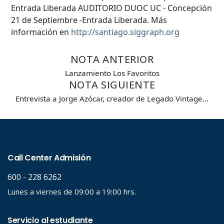
Entrada Liberada
AUDITORIO DUOC UC - Concepción
21 de Septiembre -Entrada Liberada.
Más
Búsqueda Avanzada
información en
http://santiago.siggraph.org
Carrera
NOTA ANTERIOR
Lanzamiento Los Favoritos
NOTA SIGUIENTE
Palabra clave
Entrevista a Jorge Azócar, creador de Legado Vintage…
Desde...
Hasta...