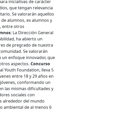
ra iniciativas de carácter
ios, que tengan relevancia
ario. Se valorarán aquellos
ón de alumnos, ex alumnos y
, entre otros
umnos
: La Dirección General
bilidad, ha abierto un
ares de pregrado de nuestra
 comunidad. Se valorarán
n un enfoque innovador, que
 otros aspectos.
Concurso
al Youth Foundation, lleva 5
venes entre 18 y 29 años en
40 jóvenes, conformando un
en las mismas dificultades y
ores sociales con
es alrededor del mundo
 o ambiental de al menos 6