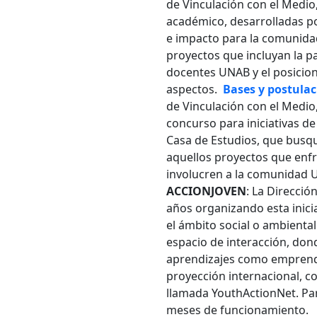
de Vinculación con el Medio,
académico, desarrolladas p
Palabr
e impacto para la comunidad
proyectos que incluyan la pa
docentes UNAB y el posiciona
Desde.
aspectos.
Bases y postula
de Vinculación con el Medio,
concurso para iniciativas d
Casa de Estudios, que busqu
Hasta.
aquellos proyectos que enfr
involucren a la comunidad U
ACCIONJOVEN
: La Direcció
años organizando esta inic
el ámbito social o ambienta
espacio de interacción, dond
aprendizajes como emprend
proyección internacional, 
llamada YouthActionNet. Par
meses de funcionamiento.