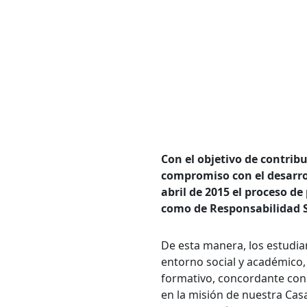
Con el objetivo de contrib
compromiso con el desarrol
abril de 2015 el proceso d
como de Responsabilidad S
Bús
De esta manera, los estudia
entorno social y académico,
Carrer
formativo, concordante con 
en la misión de nuestra Cas