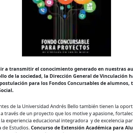
uir a transmitir el conocimiento generado en nuestras aul
lo de la sociedad, la Dirección General de Vinculación ha
e postulación para los Fondos Concursables de alumnos, 
ocial.
queda Avanzada
ntes de la Universidad Andrés Bello también tienen la opor
 a través de un proyecto que los motive y apasione, forta
a
la experiencia educacional integradora y de excelencia par
a de Estudios.
Concurso de Extensión Académica para Al