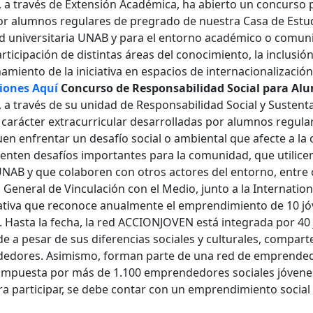
 a través de Extensión Académica, ha abierto un concurso pa
or alumnos regulares de pregrado de nuestra Casa de Estud
a clave
 universitaria UNAB y para el entorno académico o comunit
rticipación de distintas áreas del conocimiento, la inclusi
miento de la iniciativa en espacios de internacionalización
..
ciones Aquí
Concurso de Responsabilidad Social para Al
 a través de su unidad de Responsabilidad Social y Sustenta
e carácter extracurricular desarrolladas por alumnos regul
en enfrentar un desafío social o ambiental que afecte a la
..
enten desafíos importantes para la comunidad, que utilice
NAB y que colaboren con otros actores del entorno, entre
n General de Vinculación con el Medio, junto a la Internation
iativa que reconoce anualmente el emprendimiento de 10 jó
l. Hasta la fecha, la red ACCIONJOVEN está integrada por 
e a pesar de sus diferencias sociales y culturales, compart
edores. Asimismo, forman parte de una red de emprended
compuesta por más de 1.100 emprendedores sociales jóven
a participar, se debe contar con un emprendimiento social