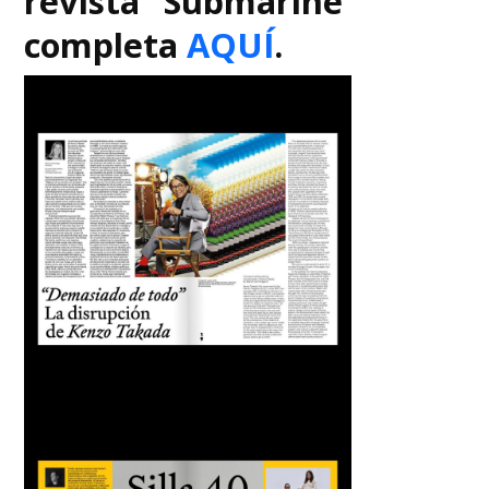
revista “Submarine”
completa
AQUÍ
.
Búsqueda Avanzada
Carrera
Palabra clave
Desde...
Hasta...