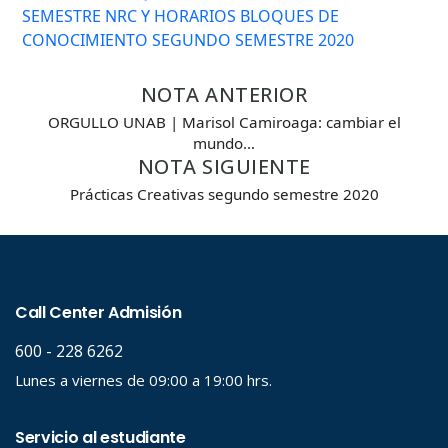
SEMESTRE
NRC Y HORARIOS BLOQUES DE
CONOCIMIENTO SEGUNDO SEMESTRE 2020
Búsqueda Avanzada
Carrera
NOTA ANTERIOR
ORGULLO UNAB | Marisol Camiroaga: cambiar el
mundo…
NOTA SIGUIENTE
Palabra clave
Prácticas Creativas segundo semestre 2020
Desde...
Hasta...