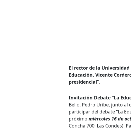
Bús
Carrer
El rector de la Universida
Educación, Vicente Cordero,
Palabr
presidencial”.
Invitación Debate “La Educ
Desde.
Bello, Pedro Uribe, junto al
participar del debate “La Edu
próximo
miércoles 16 de oc
Concha 700, Las Condes). Pa
Hasta.