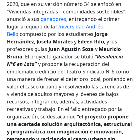
2020, que en su versión número 34 se enfocó en
“Viviendas integradas – comunidades sostenibles”,
anunció a sus
ganadores
, entregando el primer
lugar al equipo de la
Universidad Andrés
Bello
compuesto por los estudiantes
Jorge
Hernández
,
Josefa Morales
y
Eileen Rifo
, y los
profesores guías
Juan Agustín Soza
y
Mauricio
Bruna
. El proyecto ganador se tituló
“
Residencia
N°6 en Lota
”
y propone la recuperación del
emblemático edificio del Teatro Sindicato N°6 como
una manera de frenar el deterioro local, poniendo en
valor el casco urbano y resolviendo las carencias de
vivienda de adultos mayores y jóvenes de bajos
recursos, integrando, además, actividades
recreativas y trabajo. En el fallo entregado por la
organización, se destaca que
“el proyecto propone
una acertada solución arquitectónica, estructural
y programática con imaginación e innovación,
rescatando y reciclando el casco urbano sin