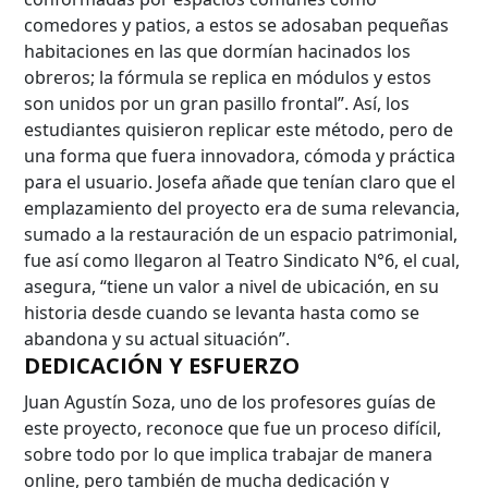
comedores y patios, a estos se adosaban pequeñas
habitaciones en las que dormían hacinados los
obreros; la fórmula se replica en módulos y estos
Búsqueda Avanzada
son unidos por un gran pasillo frontal”. Así, los
estudiantes quisieron replicar este método, pero de
Carrera
una forma que fuera innovadora, cómoda y práctica
para el usuario. Josefa añade que tenían claro que el
emplazamiento del proyecto era de suma relevancia,
sumado a la restauración de un espacio patrimonial,
Palabra clave
fue así como llegaron al Teatro Sindicato N°6, el cual,
asegura, “tiene un valor a nivel de ubicación, en su
historia desde cuando se levanta hasta como se
Desde...
abandona y su actual situación”.
DEDICACIÓN Y ESFUERZO
Juan Agustín Soza, uno de los profesores guías de
este proyecto, reconoce que fue un proceso difícil,
Hasta...
sobre todo por lo que implica trabajar de manera
online, pero también de mucha dedicación y