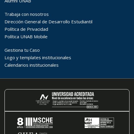
Búsqueda Avanzada
Carrera
Palabra clave
Desde...
Hasta...