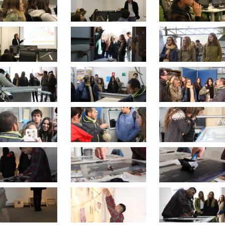
queda Avanzada
a
a clave
..
..