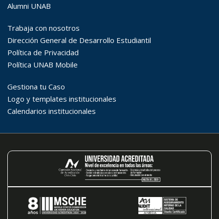
Búsqueda Avanzada
Carrera
Palabra clave
Desde...
Hasta...