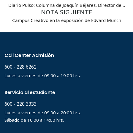
Diario Pulso: Columna de Joaquín Béjares, Director de…
Carrera
NOTA SIGUIENTE
Campus Creativo en la exposición de Edvard Munch
Palabra clave
Desde...
Hasta...