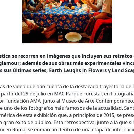
stica se recorren en imágenes que incluyen sus retratos
l glamour; además de sus obras más experimentales vincu
 sus últimas series, Earth Laughs in Flowers y Land Sca
zas de video que dan cuenta de la destacada trayectoria de
queda Avanzada
 partir del 29 de julio en MAC Parque Forestal, en Fotografí
por Fundación AMA junto al Museo de Arte Contemporáneo, 
a
de uno de los fotógrafos más famosos de la actualidad. San
américa de esta exhibición que, a principios de 2015, se pre
ran éxito de público. Esta retrospectiva, junto a la que 
a clave
ioni en Roma, se enmarcan dentro de una etapa de internaci