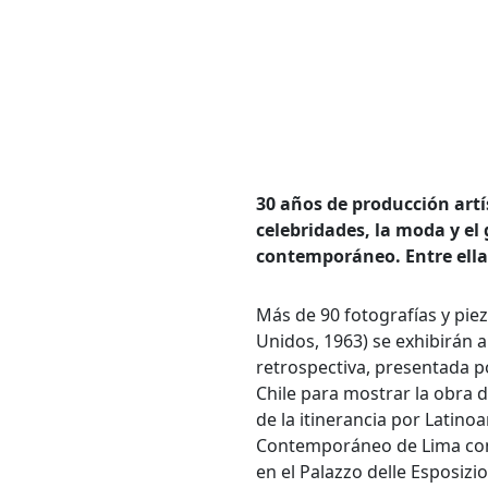
30 años de producción artí
celebridades, la moda y e
contemporáneo. Entre ellas
Más de 90 fotografías y pie
Bús
Unidos, 1963) se exhibirán a
retrospectiva, presentada 
Carrer
Chile para mostrar la obra 
de la itinerancia por Latino
Contemporáneo de Lima con g
Palabr
en el Palazzo delle Esposiz