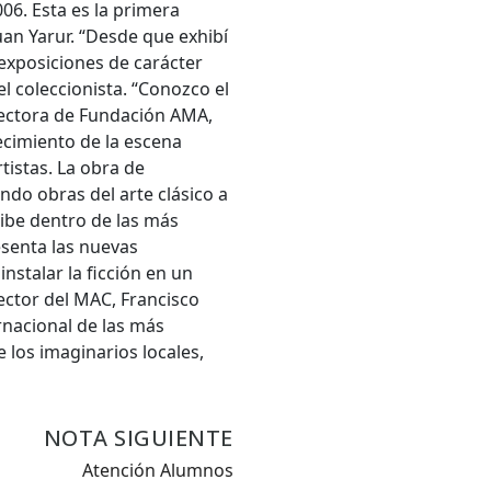
006. Esta es la primera
uan Yarur. “Desde que exhibí
 exposiciones de carácter
l coleccionista. “Conozco el
rectora de Fundación AMA,
ecimiento de la escena
tistas. La obra de
ando obras del arte clásico a
ribe dentro de las más
esenta las nuevas
nstalar la ficción en un
ector del MAC, Francisco
rnacional de las más
 los imaginarios locales,
NOTA SIGUIENTE
Atención Alumnos