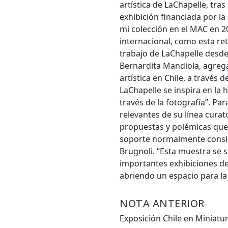
artística de LaChapelle, tras
exhibición financiada por l
mi colección en el MAC en 20
Desde.
internacional, como esta ret
trabajo de LaChapelle desde
Bernardita Mandiola, agrega
artística en Chile, a través
Hasta.
LaChapelle se inspira en la 
través de la fotografía”. P
relevantes de su línea curat
propuestas y polémicas que s
soporte normalmente conside
Brugnoli. “Esta muestra se s
importantes exhibiciones de
abriendo un espacio para la
NOTA ANTERIOR
Exposición Chile en Miniatu