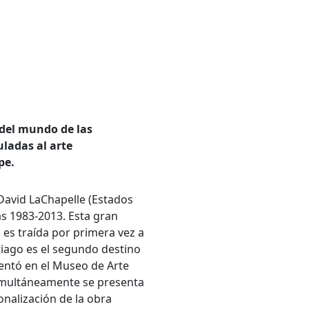
 del mundo de las
ladas al arte
pe.
 David LaChapelle (Estados
as 1983-2013. Esta gran
es traída por primera vez a
tiago es el segundo destino
sentó en el Museo de Arte
simultáneamente se presenta
onalización de la obra