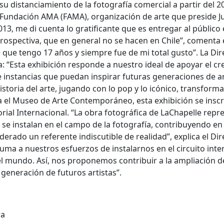
 su distanciamiento de la fotografía comercial a partir del 2
a Fundación AMA (FAMA), organización de arte que preside J
13, me di cuenta lo gratificante que es entregar al público
..
rospectiva, que en general no se hacen en Chile”, comenta e
 que tengo 17 años y siempre fue de mi total gusto”. La Di
: “Esta exhibición responde a nuestro ideal de apoyar el cr
 de instancias que puedan inspirar futuras generaciones de ar
..
historia del arte, jugando con lo pop y lo icónico, transform
ara el Museo de Arte Contemporáneo, esta exhibición se insc
orial Internacional. “La obra fotográfica de LaChapelle repr
e instalan en el campo de la fotografía, contribuyendo en i
rado un referente indiscutible de realidad”, explica el Dir
uma a nuestros esfuerzos de instalarnos en el circuito inte
l mundo. Así, nos proponemos contribuir a la ampliación de
 generación de futuros artistas”.
ra