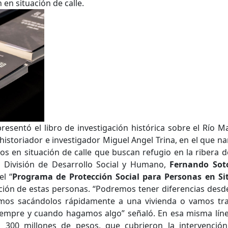
en situación de calle.
resentó el libro de investigación histórica sobre el Río 
 historiador e investigador Miguel Angel Trina, en el que nar
queda Avanzada
ños en situación de calle que buscan refugio en la ribera
a División de Desarrollo Social y Humano,
Fernando Soto
a
el “
Programa de Protección Social para Personas en Si
uación de estas personas. “Podremos tener diferencias desde
tamos sacándolos rápidamente a una vivienda o vamos t
iempre y cuando hagamos algo” señaló. En esa misma línea
a clave
 300 millones de pesos, que cubrieron la intervenció