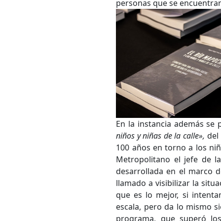
personas que se encuentran 
En la instancia además se p
niños y niñas de la calle»,
del
Bús
100 años en torno a los ni
Metropolitano el jefe de l
Carrer
desarrollada en el marco d
llamado a visibilizar la sit
que es lo mejor, si inten
escala, pero da lo mismo s
Palabr
programa, que superó los