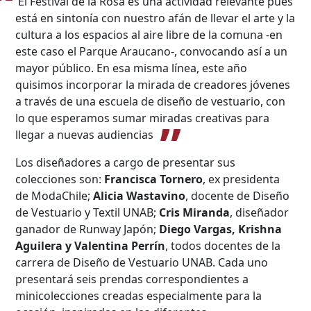
El Festival de la Rosa es una actividad relevante pues
Búsqueda Avanzada
está en sintonía con nuestro afán de llevar el arte y la
cultura a los espacios al aire libre de la comuna -en
Carrera
este caso el Parque Araucano-, convocando así a un
mayor público. En esa misma línea, este año
quisimos incorporar la mirada de creadores jóvenes
Palabra clave
a través de una escuela de diseño de vestuario, con
lo que esperamos sumar miradas creativas para
llegar a nuevas audiencias
Desde...
Los diseñadores a cargo de presentar sus
colecciones son:
Francisca Tornero
, ex presidenta
de ModaChile;
Alicia Wastavino
, docente de Diseño
de Vestuario y Textil UNAB;
Cris Miranda
, diseñador
Hasta...
ganador de Runway Japón;
Diego Vargas, Krishna
Aguilera y Valentina Perrín
, todos docentes de la
carrera de Diseño de Vestuario UNAB. Cada uno
presentará seis prendas correspondientes a
minicolecciones creadas especialmente para la