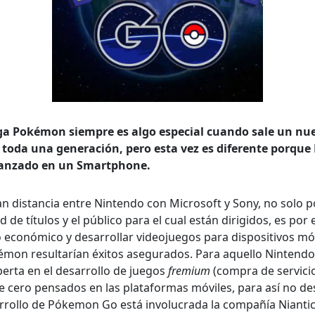
queda Avanzada
a
aga Pokémon siempre es algo especial cuando sale un nu
 toda una generación, pero esta vez es diferente porqu
 lanzado en un Smartphone.
a clave
an distancia entre Nintendo con Microsoft y Sony, no solo p
 de títulos y el público para el cual están dirigidos, es por
económico y desarrollar videojuegos para dispositivos móv
..
émon resultarían éxitos asegurados. Para aquello Nintendo 
rta en el desarrollo de juegos
fremium
(compra de servicio
e cero pensados en las plataformas móviles, para así no de
rrollo de Pókemon Go está involucrada la compañía Niantic
..