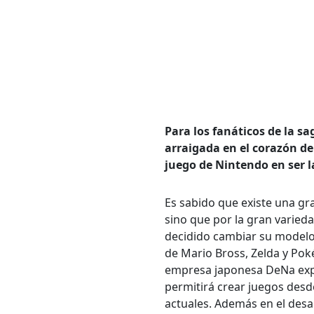
Bús
Carrer
Para los fanáticos de la s
arraigada en el corazón de
juego de Nintendo en ser
Palabr
Es sabido que existe una gr
sino que por la gran variedad
decidido cambiar su modelo 
Desde.
de Mario Bross, Zelda y Pok
empresa japonesa DeNa expe
permitirá crear juegos desd
actuales. Además en el desa
Hasta.